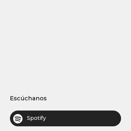
Escúchanos

Spotify