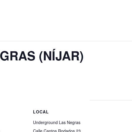
Inicio
Conciertos
Discografía
Tienda
Conóc
GRAS (NÍJAR)
S
LOCAL
Underground Las Negras
5
Calle Cantos Rodados 23