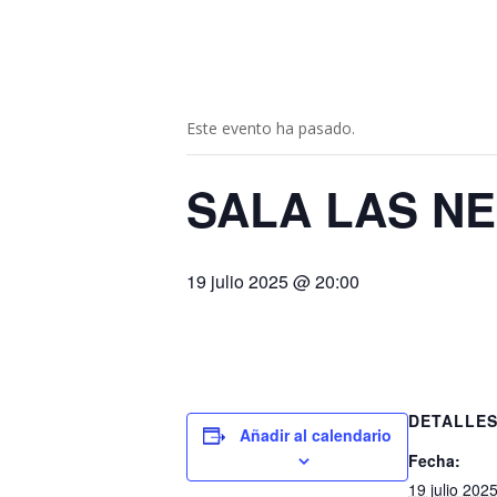
Nota:
este
« Todos los Eventos
sitio
web
incluye
Este evento ha pasado.
un
sistema
SALA LAS NE
de
accesibilidad.
Presione
Control-
19 julio 2025 @ 20:00
F11
para
ajustar
el
sitio
DETALLE
web
Añadir al calendario
a
Fecha:
las
19 julio 202