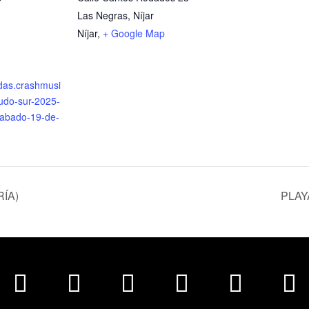
Las Negras, Níjar
Níjar
,
+ Google Map
adas.crashmusi
nudo-sur-2025-
sabado-19-de-
ÍA)
PLAY