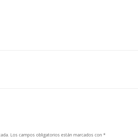
Inicio
Conciertos
Discografía
Tienda
Con
cada.
Los campos obligatorios están marcados con
*