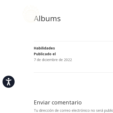
Nota:
este
sitio
Albums
web
incluye
un
sistema
de
Habilidades
accesibilidad.
Publicado el
Presione
7 de diciembre de 2022
Control-
F11
para
ajustar
Accesibilidad
el
sitio
web
Enviar comentario
a
las
Tu dirección de correo electrónico no será publi